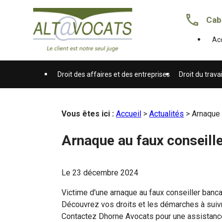
Panneau de gestion des cookies
Cab
Acc
Droit des affaires et des entreprises
Droit du travai
Vous êtes ici :
Accueil
>
Actualités
> Arnaque a
Arnaque au faux conseiller
Le
23 décembre 2024
Victime d'une arnaque au faux conseiller banca
Découvrez vos droits et les démarches à suiv
Contactez Dhorne Avocats pour une assistance