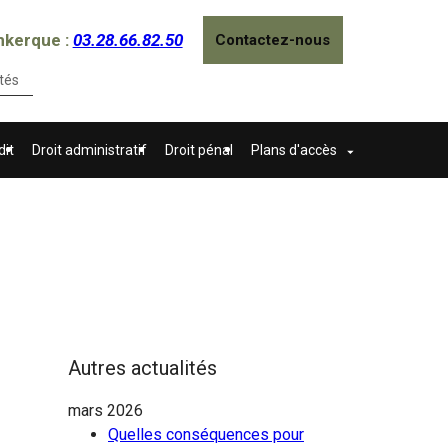
nkerque :
03.28.66.82.50
Contactez-nous
tés
dit
Droit administratif
Droit pénal
Plans d'accès
Autres actualités
mars 2026
Quelles conséquences pour