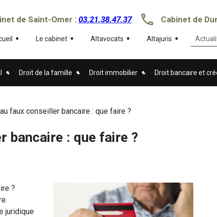
inet de Saint-Omer :
03.21.38.47.37
Cabinet de Du
ueil
Le cabinet
Altavocats
Altajuris
Actuali
l
Droit de la famille
Droit immobilier
Droit bancaire et cré
u faux conseiller bancaire : que faire ?
 bancaire : que faire ?
ire ?
re.
 juridique