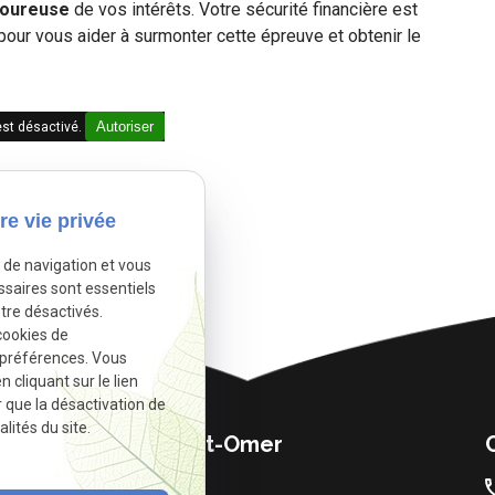
goureuse
de vos intérêts. Votre sécurité financière est
 pour vous aider à surmonter cette épreuve et obtenir le
Autoriser
st désactivé.
re vie privée
e de navigation et vous
ssaires sont essentiels
tre désactivés.
cookies de
 préférences. Vous
cliquant sur le lien
r que la désactivation de
lités du site.
Cabinet de Saint-Omer
03.21.38.47.37