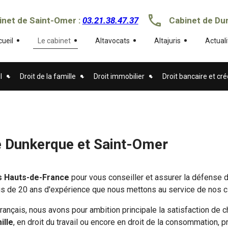
inet de Saint-Omer :
03.21.38.47.37
Cabinet de Du
ueil
Le cabinet
Altavocats
Altajuris
Actuali
l
Droit de la famille
Droit immobilier
Droit bancaire et cré
e Dunkerque et Saint-Omer
es Hauts-de-France
pour vous conseiller et assurer la défense 
lus de 20 ans d'expérience que nous mettons au service de nos c
rançais, nous avons pour ambition principale la satisfaction d
ille
, en droit du travail ou encore en droit de la consommation, p