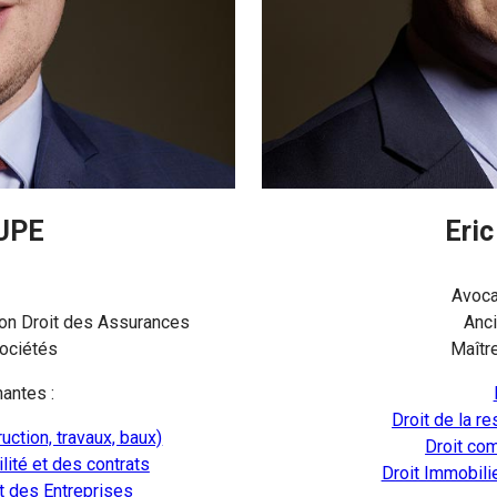
UPE
Eri
Avoca
ion Droit des Assurances
Anci
Sociétés
Maître
antes :
Droit de la r
uction, travaux, baux)
Droit com
lité et des contrats
Droit Immobili
et des Entreprises