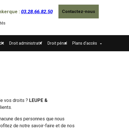
nkerque :
03.28.66.82.50
Contactez-nous
tés
dit
Droit administratif
Droit pénal
Plans d'accès
de vos droits ?
LEUPE &
lients.
e chacune des personnes que nous
rofitez de notre savoir-faire et de nos