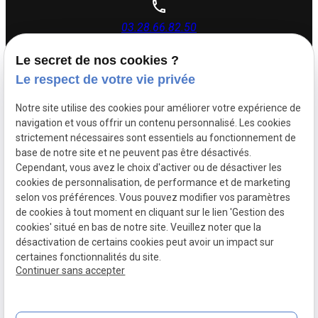
03.28.66.82.50
Le secret de nos cookies ?
26 rue Dupouy,
Le respect de votre vie privée
59140 Dunkerque
Notre site utilise des cookies pour améliorer votre expérience de
navigation et vous offrir un contenu personnalisé. Les cookies
Lundi - Vendredi : 08h30 - 12h00 | 14h00 - 17h30
strictement nécessaires sont essentiels au fonctionnement de
base de notre site et ne peuvent pas être désactivés.
Cependant, vous avez le choix d'activer ou de désactiver les
Siret :
88505383500017
cookies de personnalisation, de performance et de marketing
Mentions légales
selon vos préférences. Vous pouvez modifier vos paramètres
de cookies à tout moment en cliquant sur le lien 'Gestion des
Politique de
Plan du
cookies' situé en bas de notre site. Veuillez noter que la
confidentialité
site
désactivation de certains cookies peut avoir un impact sur
certaines fonctionnalités du site.
Gestion des cookies
Continuer sans accepter