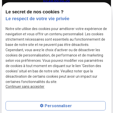
03.28.66.82.50
Le secret de nos cookies ?
26 rue Dupouy,
Le respect de votre vie privée
59140 Dunkerque
Notre site utilise des cookies pour améliorer votre expérience de
navigation et vous offrir un contenu personnalisé. Les cookies
Lundi - Vendredi : 08h30 - 12h00 | 14h00 - 17h30
strictement nécessaires sont essentiels au fonctionnement de
base de notre site et ne peuvent pas être désactivés.
Cependant, vous avez le choix d'activer ou de désactiver les
Siret :
88505383500017
cookies de personnalisation, de performance et de marketing
Mentions légales
selon vos préférences. Vous pouvez modifier vos paramètres
de cookies à tout moment en cliquant sur le lien 'Gestion des
Politique de
Plan du
cookies' situé en bas de notre site. Veuillez noter que la
confidentialité
site
désactivation de certains cookies peut avoir un impact sur
certaines fonctionnalités du site.
Gestion des cookies
Continuer sans accepter
Personnaliser