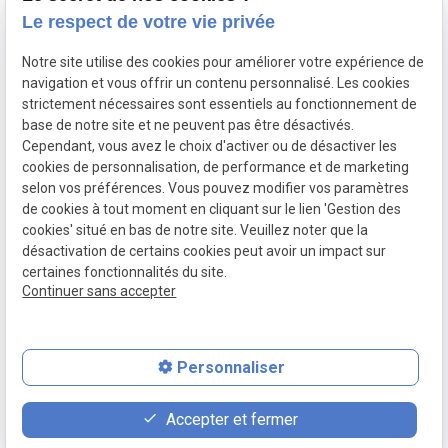
26 rue Dupouy,
Le respect de votre vie privée
59140 Dunkerque
Notre site utilise des cookies pour améliorer votre expérience de
navigation et vous offrir un contenu personnalisé. Les cookies
Lundi - Vendredi : 08h30 - 12h00 | 14h00 - 17h30
strictement nécessaires sont essentiels au fonctionnement de
base de notre site et ne peuvent pas être désactivés.
Cependant, vous avez le choix d'activer ou de désactiver les
Siret :
88505383500017
cookies de personnalisation, de performance et de marketing
Mentions légales
selon vos préférences. Vous pouvez modifier vos paramètres
de cookies à tout moment en cliquant sur le lien 'Gestion des
Politique de
Plan du
cookies' situé en bas de notre site. Veuillez noter que la
confidentialité
site
désactivation de certains cookies peut avoir un impact sur
certaines fonctionnalités du site.
Gestion des cookies
Continuer sans accepter
Personnaliser
place
contact_page
phone
Accepter et fermer
Plan d'accès
Contact
03.21.38.47.37