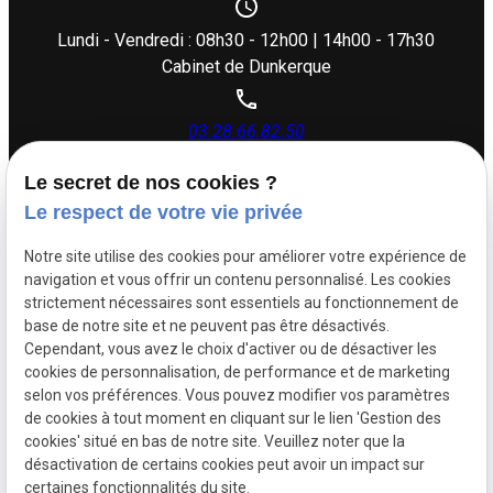
Lundi - Vendredi : 08h30 - 12h00 | 14h00 - 17h30
Cabinet de Dunkerque
03.28.66.82.50
Le secret de nos cookies ?
26 rue Dupouy,
Le respect de votre vie privée
59140 Dunkerque
Notre site utilise des cookies pour améliorer votre expérience de
navigation et vous offrir un contenu personnalisé. Les cookies
Lundi - Vendredi : 08h30 - 12h00 | 14h00 - 17h30
strictement nécessaires sont essentiels au fonctionnement de
base de notre site et ne peuvent pas être désactivés.
Cependant, vous avez le choix d'activer ou de désactiver les
Siret :
88505383500017
cookies de personnalisation, de performance et de marketing
Mentions légales
selon vos préférences. Vous pouvez modifier vos paramètres
de cookies à tout moment en cliquant sur le lien 'Gestion des
Politique de
Plan du
cookies' situé en bas de notre site. Veuillez noter que la
confidentialité
site
désactivation de certains cookies peut avoir un impact sur
certaines fonctionnalités du site.