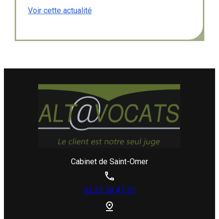
raisonnable.
Voir cette actualité
Cabinet de Saint-Omer
03.21.38.47.37