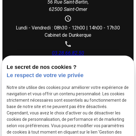
56 Rue Saint-Bertin,
62500 Saint-Omer
Lundi - Vendredi : 08h30 - 12h00 | 14h00 - 17h30
Cabinet de Dunkerque
03.28.66.82.50
Le secret de nos cookies ?
26 rue Dupouy,
Le respect de votre vie privée
59140 Dunkerque
Notre site utilise des cookies pour améliorer votre expérience de
navigation et vous offrir un contenu personnalisé. Les cookies
Lundi - Vendredi : 08h30 - 12h00 | 14h00 - 17h30
strictement nécessaires sont essentiels au fonctionnement de
base de notre site et ne peuvent pas être désactivés.
Cependant, vous avez le choix d'activer ou de désactiver les
Siret :
88505383500017
cookies de personnalisation, de performance et de marketing
Mentions légales
selon vos préférences. Vous pouvez modifier vos paramètres
de cookies à tout moment en cliquant sur le lien 'Gestion des
Politique de
Plan du