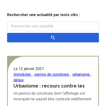
Rechercher une actualité par mots clés :
Le
12 janvier 2021
immobilier
,
permis de construire
,
urbanisme
,
délais
Urbanisme : recours contre les
autorisations d'urbanisme et délai
Un permis de construire dont l’affichage est
raisonnable
incomplet ne saurait être contesté indéfiniment
: le requérant doit agir dans un délai