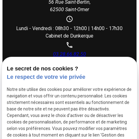
56 Rue Saint-Bertin,
62500 Saint-Omer
Lundi - Vendredi : 08h30 - 12h00 | 14h00 - 17h30
Cabinet de Dunkerque
03.28.66.82.50
Le secret de nos cookies ?
26 rue Dupouy,
Le respect de votre vie privée
59140 Dunkerque
Notre site utilise des cookies pour améliorer votre expérience de
navigation et vous offrir un contenu personnalisé. Les cookies
Lundi - Vendredi : 08h30 - 12h00 | 14h00 - 17h30
strictement nécessaires sont essentiels au fonctionnement de
base de notre site et ne peuvent pas être désactivés.
Cependant, vous avez le choix d'activer ou de désactiver les
Siret :
88505383500017
cookies de personnalisation, de performance et de marketing
Mentions légales
selon vos préférences. Vous pouvez modifier vos paramètres
de cookies à tout moment en cliquant sur le lien 'Gestion des
Politique de
Plan du