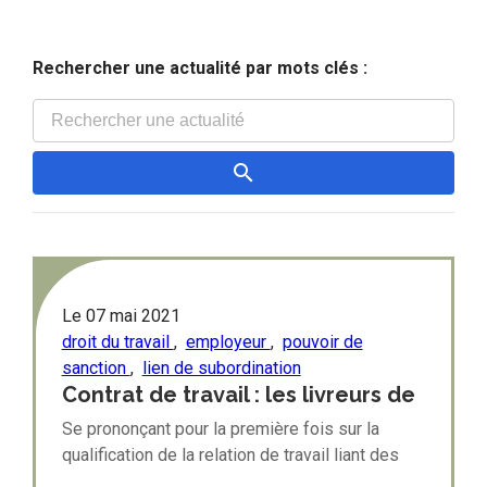
Rechercher une actualité par mots clés :
Le
07 mai 2021
droit du travail
,
employeur
,
pouvoir de
sanction
,
lien de subordination
Contrat de travail : les livreurs de
Take Eat Easy sont des salariés !
Se prononçant pour la première fois sur la
qualification de la relation de travail liant des
livreurs à vélo à la plateforme numérique