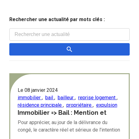
Rechercher une actualité par mots clés :
Le
08 janvier 2024
immobilier
,
bail
,
bailleur
,
reprise logement
,
résidence principale
,
propriétaire
,
expulsion
Immobilier => Bail : Mention et
appréciation des motifs du congé
Pour apprécier, au jour de la délivrance du
pour reprise
congé, le caractère réel et sérieux de l'intention
du bailleur de reprendre le logement pour