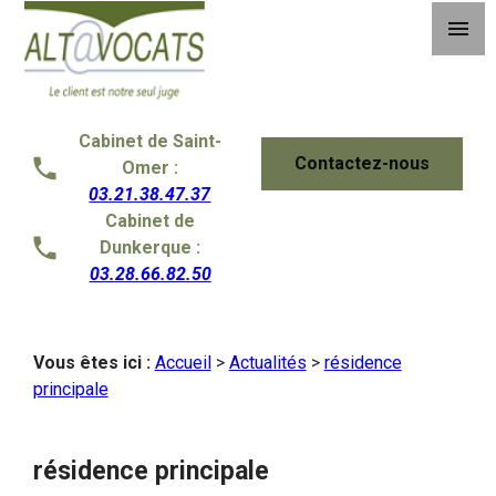
Panneau de gestion des cookies
menu
Cabinet de Saint-
Contactez-nous
Omer :
03.21.38.47.37
Cabinet de
Dunkerque :
03.28.66.82.50
Vous êtes ici :
Accueil
>
Actualités
>
résidence
principale
résidence principale