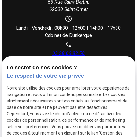
56 Rue Saint-Bertin,
62500 Saint-Omer
Lundi - Vendredi : 08h30 - 12h00 | 14h00 - 17h30
Cabinet de Dunkerque
03.28.66.82.50
Le secret de nos cookies ?
26 rue Dupouy,
Le respect de votre vie privée
59140 Dunkerque
Notre site utilise des cookies pour améliorer votre expérience de
navigation et vous offrir un contenu personnalisé. Les cookies
Lundi - Vendredi : 08h30 - 12h00 | 14h00 - 17h30
strictement nécessaires sont essentiels au fonctionnement de
base de notre site et ne peuvent pas être désactivés.
Cependant, vous avez le choix d'activer ou de désactiver les
Siret :
88505383500017
cookies de personnalisation, de performance et de marketing
Mentions légales
selon vos préférences. Vous pouvez modifier vos paramètres
de cookies à tout moment en cliquant sur le lien 'Gestion des
Politique de
Plan du