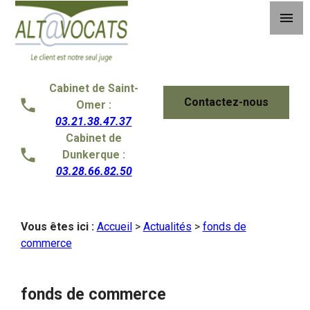
Panneau de gestion des cookies
menu
Cabinet de Saint-
Contactez-nous
Omer :
03.21.38.47.37
Cabinet de
Dunkerque :
03.28.66.82.50
Vous êtes ici :
Accueil
>
Actualités
>
fonds de
commerce
fonds de commerce