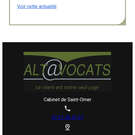
temps.
Voir cette actualité
Cabinet de Saint-Omer
03.21.38.47.37