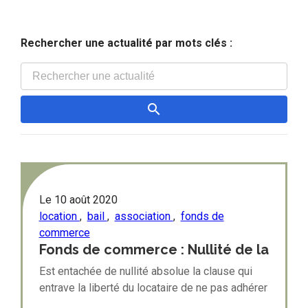
Rechercher une actualité par mots clés :
Le
10 août 2020
location
,
bail
,
association
,
fonds de
commerce
Fonds de commerce : Nullité de la
clause d’adhésion obligatoire à
Est entachée de nullité absolue la clause qui
une association de commerçants
entrave la liberté du locataire de ne pas adhérer
à une association ou de s’en retirer en tout