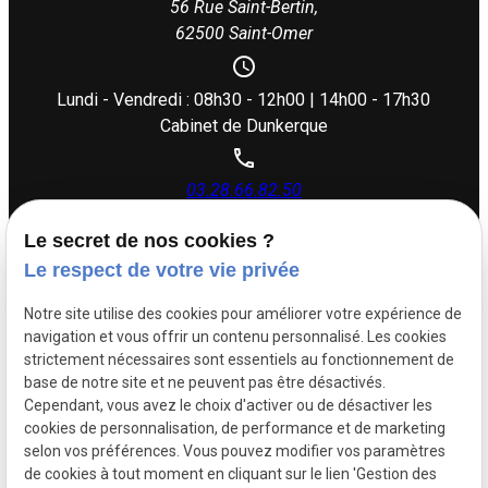
56 Rue Saint-Bertin,
62500 Saint-Omer
Lundi - Vendredi : 08h30 - 12h00 | 14h00 - 17h30
Cabinet de Dunkerque
03.28.66.82.50
Le secret de nos cookies ?
26 rue Dupouy,
Le respect de votre vie privée
59140 Dunkerque
Notre site utilise des cookies pour améliorer votre expérience de
navigation et vous offrir un contenu personnalisé. Les cookies
Lundi - Vendredi : 08h30 - 12h00 | 14h00 - 17h30
strictement nécessaires sont essentiels au fonctionnement de
base de notre site et ne peuvent pas être désactivés.
Cependant, vous avez le choix d'activer ou de désactiver les
Siret :
88505383500017
cookies de personnalisation, de performance et de marketing
Mentions légales
selon vos préférences. Vous pouvez modifier vos paramètres
de cookies à tout moment en cliquant sur le lien 'Gestion des
Politique de
Plan du