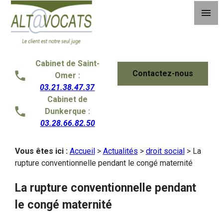
Panneau de gestion des cookies
menu
Cabinet de Saint-
Contactez-nous
Omer :
03.21.38.47.37
Cabinet de
Dunkerque :
03.28.66.82.50
Vous êtes ici :
Accueil
>
Actualités
>
droit social
> La
rupture conventionnelle pendant le congé maternité
La rupture conventionnelle pendant
le congé maternité