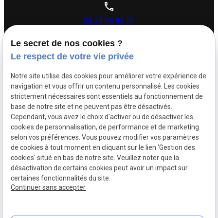
03.28.66.82.50
Le secret de nos cookies ?
26 rue Dupouy,
Le respect de votre vie privée
59140 Dunkerque
Notre site utilise des cookies pour améliorer votre expérience de
navigation et vous offrir un contenu personnalisé. Les cookies
Lundi - Vendredi : 08h30 - 12h00 | 14h00 - 17h30
strictement nécessaires sont essentiels au fonctionnement de
base de notre site et ne peuvent pas être désactivés.
Cependant, vous avez le choix d'activer ou de désactiver les
Siret :
88505383500017
cookies de personnalisation, de performance et de marketing
Mentions légales
selon vos préférences. Vous pouvez modifier vos paramètres
de cookies à tout moment en cliquant sur le lien 'Gestion des
Politique de
Plan du
cookies' situé en bas de notre site. Veuillez noter que la
confidentialité
site
désactivation de certains cookies peut avoir un impact sur
certaines fonctionnalités du site.
Gestion des cookies
Continuer sans accepter