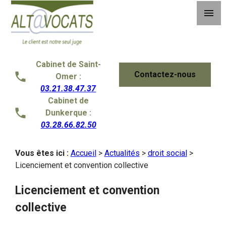
Panneau de gestion des cookies
menu
Cabinet de Saint-
Contactez-nous
Omer :
03.21.38.47.37
Cabinet de
Dunkerque :
03.28.66.82.50
Vous êtes ici :
Accueil
>
Actualités
>
droit social
>
Licenciement et convention collective
Licenciement et convention
collective