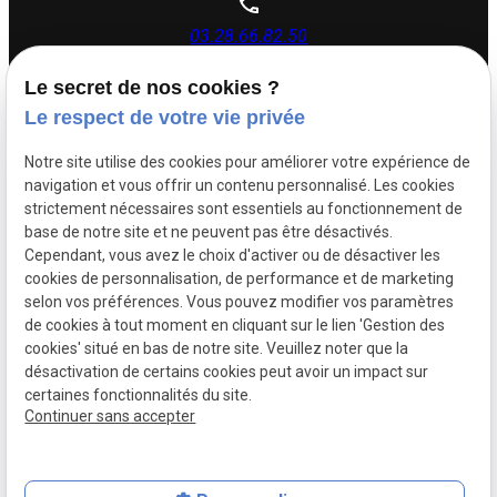
03.28.66.82.50
Le secret de nos cookies ?
26 rue Dupouy,
Le respect de votre vie privée
59140 Dunkerque
Notre site utilise des cookies pour améliorer votre expérience de
navigation et vous offrir un contenu personnalisé. Les cookies
Lundi - Vendredi : 08h30 - 12h00 | 14h00 - 17h30
strictement nécessaires sont essentiels au fonctionnement de
base de notre site et ne peuvent pas être désactivés.
Cependant, vous avez le choix d'activer ou de désactiver les
Siret :
88505383500017
cookies de personnalisation, de performance et de marketing
Mentions légales
selon vos préférences. Vous pouvez modifier vos paramètres
de cookies à tout moment en cliquant sur le lien 'Gestion des
Politique de
Plan du
cookies' situé en bas de notre site. Veuillez noter que la
confidentialité
site
désactivation de certains cookies peut avoir un impact sur
certaines fonctionnalités du site.
Gestion des cookies
Continuer sans accepter