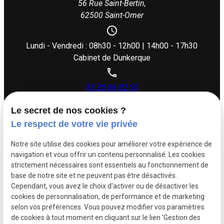
56 Rue Saint-Bertin,
62500 Saint-Omer
Lundi - Vendredi : 08h30 - 12h00 | 14h00 - 17h30
Cabinet de Dunkerque
03.28.66.82.50
Le secret de nos cookies ?
26 rue Dupouy,
Le respect de votre vie privée
59140 Dunkerque
Notre site utilise des cookies pour améliorer votre expérience de
navigation et vous offrir un contenu personnalisé. Les cookies
Lundi - Vendredi : 08h30 - 12h00 | 14h00 - 17h30
strictement nécessaires sont essentiels au fonctionnement de
base de notre site et ne peuvent pas être désactivés.
Cependant, vous avez le choix d'activer ou de désactiver les
Siret :
88505383500017
cookies de personnalisation, de performance et de marketing
Mentions légales
selon vos préférences. Vous pouvez modifier vos paramètres
de cookies à tout moment en cliquant sur le lien 'Gestion des
Politique de
Plan du