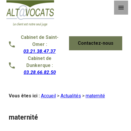
Panneau de gestion des cookies
menu
Cabinet de Saint-
Contactez-nous
Omer :
03.21.38.47.37
Cabinet de
Dunkerque :
03.28.66.82.50
Vous êtes ici :
Accueil
>
Actualités
>
maternité
maternité