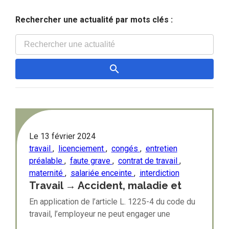
Rechercher une actualité par mots clés :
Le
13 février 2024
travail
,
licenciement
,
congés
,
entretien
préalable
,
faute grave
,
contrat de travail
,
maternité
,
salariée enceinte
,
interdiction
Travail → Accident, maladie et
maternité : Interdiction du
En application de l’article L. 1225-4 du code du
licenciement de la salariée
travail, l’employeur ne peut engager une
enceinte
procédure de licenciement pendant la période