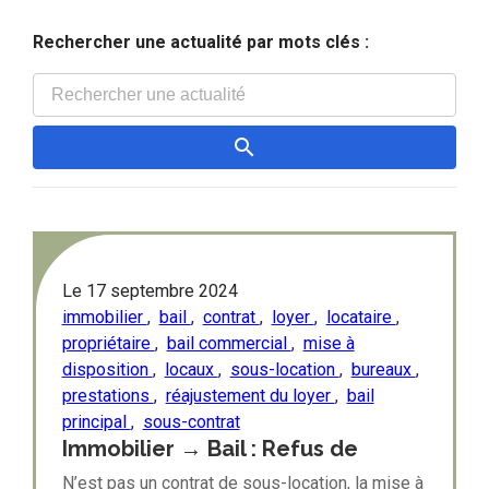
Rechercher une actualité par mots clés :
Le
17 septembre 2024
immobilier
,
bail
,
contrat
,
loyer
,
locataire
,
propriétaire
,
bail commercial
,
mise à
disposition
,
locaux
,
sous-location
,
bureaux
,
prestations
,
réajustement du loyer
,
bail
principal
,
sous-contrat
Immobilier → Bail : Refus de
qualifier une mise à disposition de
N’est pas un contrat de sous-location, la mise à