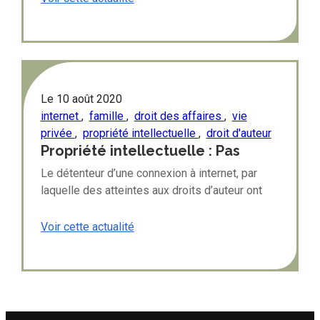
Le
10 août 2020
internet
,
famille
,
droit des affaires
,
vie
privée
,
propriété intellectuelle
,
droit d'auteur
Propriété intellectuelle : Pas
d’alibi familial à la contrefaçon
Le détenteur d’une connexion à internet, par
sur Internet
laquelle des atteintes aux droits d’auteur ont
été commises au moyen d’un partage de
fichiers, ne peut pas s’exonérer de sa
Voir cette actualité
responsabilité ...