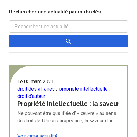
Rechercher une actualité par mots clés :
Le
05 mars 2021
droit des affaires
,
propriété intellectuelle
,
droit d'auteur
Propriété intellectuelle : la saveur
n'est pas protégée par le droit
Ne pouvant être qualifiée d’ « œuvre » au sens
d'auteur
du droit de l’Union européenne, la saveur d’un
produit alimentaire ne peut être protégée au
titre du droit d’auteur.
Voir cette actualité