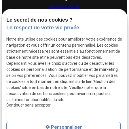
03.28.66.82.50
Le secret de nos cookies ?
26 rue Dupouy,
Le respect de votre vie privée
59140 Dunkerque
Notre site utilise des cookies pour améliorer votre expérience de
navigation et vous offrir un contenu personnalisé. Les cookies
Lundi - Vendredi : 08h30 - 12h00 | 14h00 - 17h30
strictement nécessaires sont essentiels au fonctionnement de
base de notre site et ne peuvent pas être désactivés.
Cependant, vous avez le choix d'activer ou de désactiver les
Siret :
88505383500017
cookies de personnalisation, de performance et de marketing
Mentions légales
selon vos préférences. Vous pouvez modifier vos paramètres
de cookies à tout moment en cliquant sur le lien 'Gestion des
Politique de
Plan du
cookies' situé en bas de notre site. Veuillez noter que la
confidentialité
site
désactivation de certains cookies peut avoir un impact sur
certaines fonctionnalités du site.
Gestion des cookies
Continuer sans accepter
Personnaliser