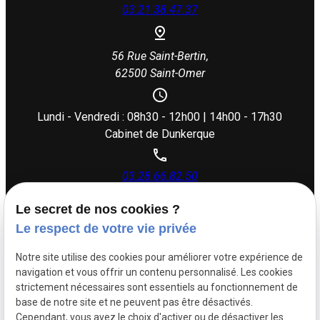
03.21.38.47.37
56 Rue Saint-Bertin,
62500 Saint-Omer
Lundi - Vendredi : 08h30 - 12h00 | 14h00 - 17h30
Cabinet de Dunkerque
03.28.66.82.50
Le secret de nos cookies ?
26 rue Dupouy,
Le respect de votre vie privée
59140 Dunkerque
Notre site utilise des cookies pour améliorer votre expérience de
navigation et vous offrir un contenu personnalisé. Les cookies
Lundi - Vendredi : 08h30 - 12h00 | 14h00 - 17h30
strictement nécessaires sont essentiels au fonctionnement de
base de notre site et ne peuvent pas être désactivés.
Cependant, vous avez le choix d'activer ou de désactiver les