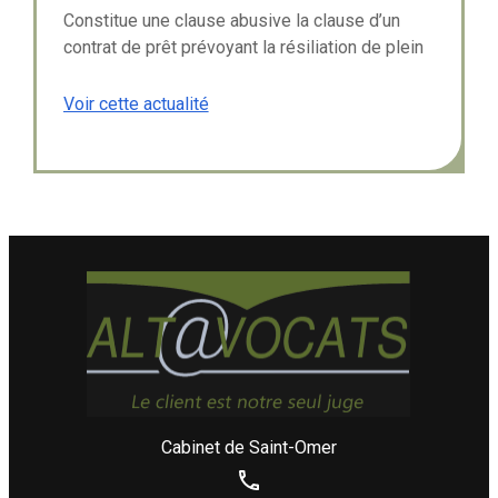
Crédit : Clause abusive d’un
Constitue une clause abusive la clause d’un
contrat de prêt immobilier
contrat de prêt prévoyant la résiliation de plein
droit du prêt après une mise en demeure restée
infructueuse pendant quinze jours. *** Un ...
Voir cette actualité
Cabinet de Saint-Omer