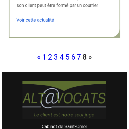
son client peut être formé par un courrier
électronique.
Voir cette actualité
«
1
2
3
4
5
6
7
8
»
Cabinet de Saint-Omer