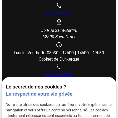
03.21.38.47.37
56 Rue Saint-Bertin,
62500 Saint-Omer
Lundi - Vendredi : 08h30 - 12h00 | 14h00 - 17h30
Cabinet de Dunkerque
03.28.66.82.50
Le secret de nos cookies ?
26 rue Dupouy,
Le respect de votre vie privée
59140 Dunkerque
Notre site utilise des cookies pour améliorer votre expérience de
navigation et vous offrir un contenu personnalisé. Les cookies
Lundi - Vendredi : 08h30 - 12h00 | 14h00 - 17h30
strictement nécessaires sont essentiels au fonctionnement de