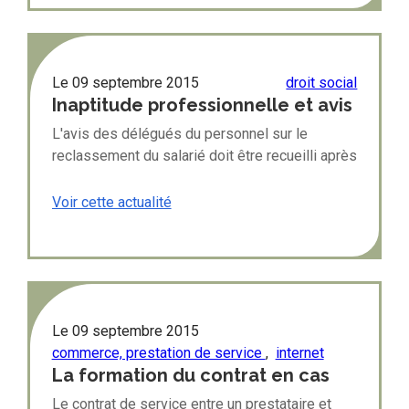
Le
09 septembre 2015
droit social
Inaptitude professionnelle et avis
des délégués du personnel
L'avis des délégués du personnel sur le
reclassement du salarié doit être recueilli après
que l'inaptitude du salarié a été constatée
Voir cette actualité
Le
09 septembre 2015
commerce, prestation de service
,
internet
La formation du contrat en cas
de prestation de service en ligne
Le contrat de service entre un prestataire et